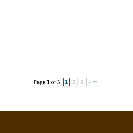
Mario Zils
Page 1 of 3
1
2
3
»